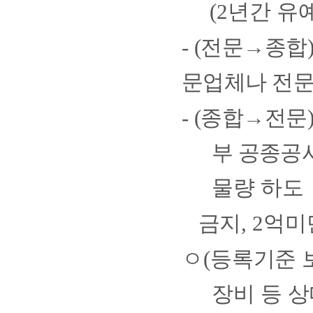
​
(2
년간 유
-
(
전문
→
종합
문업체나
전문
-
(
종합
→
전문
부 공종
공
물량 하도
금지
, 2
억미
ㅇ
(
등록기준 
장비 등 