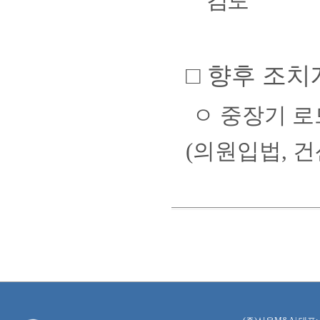
검토
□
향후 조치
ㅇ
중장기 로
(
의원입법
,
건