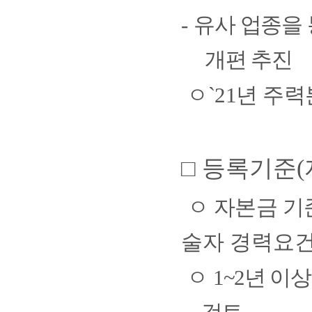
-
유사 업종을
개편 추진
ㅇ
`21
년 주력
□
등록기준
(
ㅇ
자본금 기
술자 경력요건
ㅇ
1~2
년 이상