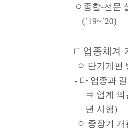
ㅇ
종합
-
전문 
(`19~`20)
□
업종체계 
ㅇ
단기개편 
-
타 업종과 갈
⇒
업계 의
년 시행
)
ㅇ
중장기 개